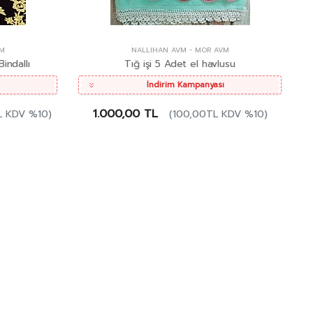
M
NALLIHAN AVM
-
MOR AVM
indallı
Tığ işi 5 Adet el havlusu
İndirim Kampanyası
1.000,00 TL
L KDV %10)
(100,00TL KDV %10)