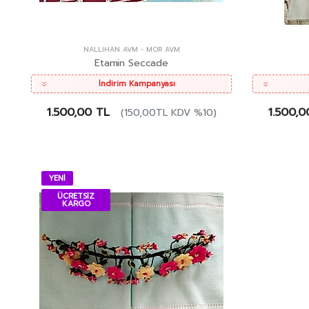
NALLIHAN AVM
-
MOR AVM
Etamin Seccade
İndirim Kampanyası
1.500,00 TL
1.500,0
(150,00TL KDV %10)
YENİ
ÜCRETSİZ
KARGO