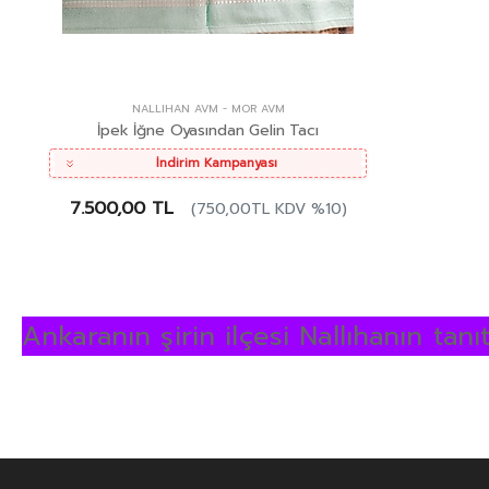
NALLIHAN AVM
-
MOR AVM
İpek İğne Oyasından Gelin Tacı
İndirim Kampanyası
7.500,00 TL
(750,00TL KDV %10)
Ankaranın şirin ilçesi Nallıhanın tan