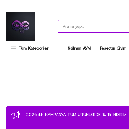
Tüm Kategoriler
Nallıhan AVM
Tesettür Giyim
MAĞAZAMIZA ÜYE OLAN MÜŞTERİLERİMİZE EKSTRA % 