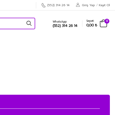
Giriş Yap
/
Kayıt Ol
(552) 314 26 14
Sepet:
0
WhatsApp:
0,00 ₺
(552) 314 26 14