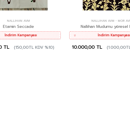
NALLIHAN AVM
NALLIHAN AVM
-
MOR AV
Etamin Seccade
Nallıhan Mudurnu yöresel B
İndirim Kampanyası
İndirim Kampanyası
0 TL
10.000,00 TL
(150,00TL KDV %10)
(1.000,00T