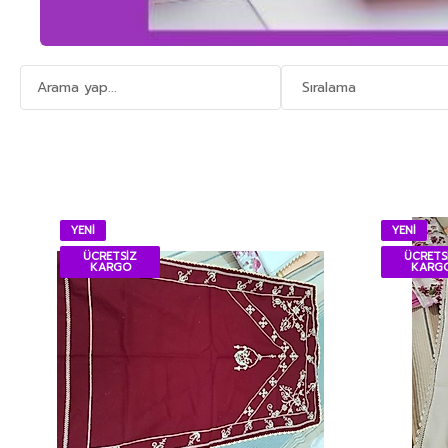
YENİ
YENİ
ÜCRETSİZ
ÜCRETS
KARGO
KARG