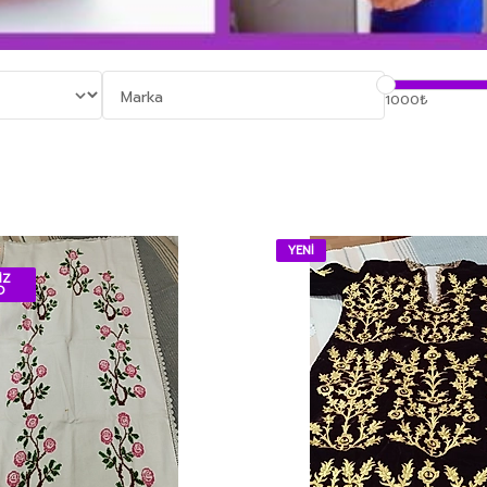
1000₺
YENİ
İZ
O