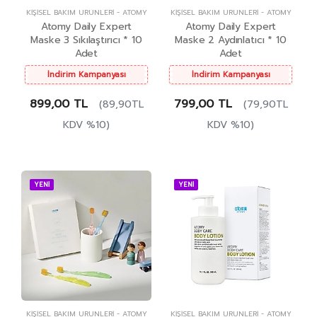
KIŞISEL BAKIM ÜRÜNLERI
-
ATOMY
KIŞISEL BAKIM ÜRÜNLERI
-
ATOMY
Atomy Daily Expert
Atomy Daily Expert
Maske 3 Sıkılaştırıcı * 10
Maske 2 Aydınlatıcı * 10
Adet
Adet
İndirim Kampanyası
İndirim Kampanyası
899,00 TL
799,00 TL
(89,90TL
(79,90TL
KDV %10)
KDV %10)
YENİ
YENİ
KIŞISEL BAKIM ÜRÜNLERI
-
ATOMY
KIŞISEL BAKIM ÜRÜNLERI
-
ATOMY