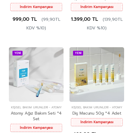
İndirim Kampanyası
İndirim Kampanyası
999,00 TL
1.399,00 TL
(99,90TL
(139,90TL
KDV %10)
KDV %10)
YENİ
YENİ
KIŞISEL BAKIM ÜRÜNLERI
-
ATOMY
KIŞISEL BAKIM ÜRÜNLERI
-
ATOMY
Atomy Ağız Bakım Seti *4
Diş Macunu 50g *4 Adet
Set
İndirim Kampanyası
İndirim Kampanyası