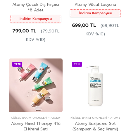
Atomy Çocuk Diş Fırçası
Atomy Vücut Losyonu
*8 Adet
İndirim Kampanyası
İndirim Kampanyası
699,00 TL
(69,90TL
799,00 TL
(79,90TL
KDV %10)
KDV %10)
YENİ
YENİ
KIŞISEL BAKIM ÜRÜNLERI
-
ATOMY
KIŞISEL BAKIM ÜRÜNLERI
-
ATOMY
Atomy Hand Therapy 4'lü
Atomy Scalpcare Set
El Kremi Seti
(Şampuan & Saç Kremi)