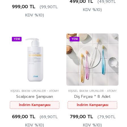
499,00 TL
(49,90TL
999,00 TL
(99,90TL
KDV %10)
KDV %10)
YENİ
YENİ
KIŞISEL BAKIM ÜRÜNLERI
-
ATOMY
KIŞISEL BAKIM ÜRÜNLERI
-
ATOMY
Scalpcare Şampuan
Diş Fırçası * 8 Adet
İndirim Kampanyası
İndirim Kampanyası
699,00 TL
799,00 TL
(69,90TL
(79,90TL
KDV %10)
KDV %10)