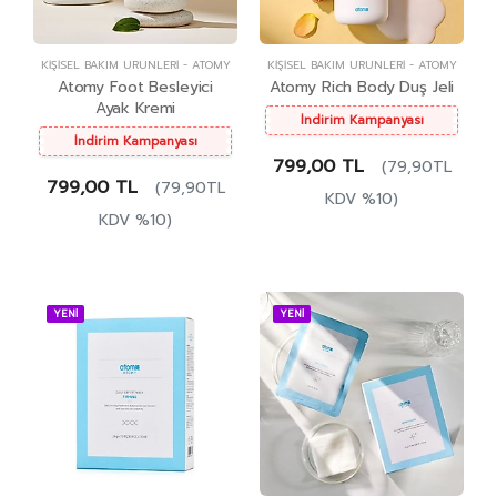
KIŞISEL BAKIM ÜRÜNLERI
-
ATOMY
KIŞISEL BAKIM ÜRÜNLERI
-
ATOMY
Atomy Foot Besleyici
Atomy Rich Body Duş Jeli
Ayak Kremi
İndirim Kampanyası
İndirim Kampanyası
799,00 TL
(79,90TL
799,00 TL
(79,90TL
KDV %10)
KDV %10)
YENİ
YENİ