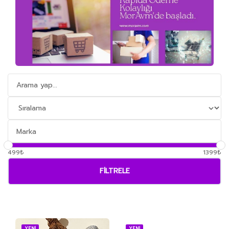
499₺
1399₺
FILTRELE
YENİ
YENİ