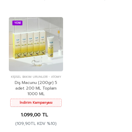
YENİ
KIŞISEL BAKIM ÜRÜNLERI
-
ATOMY
Diş Macunu (200gr) 5
adet 200 ML Toplam
1000 ML
İndirim Kampanyası
1.099,00 TL
(109,90TL KDV %10)