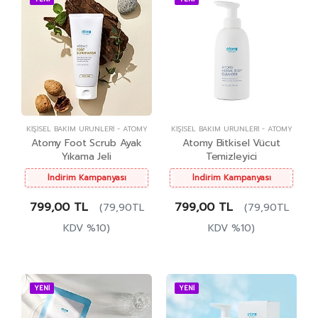
KIŞISEL BAKIM ÜRÜNLERI
-
ATOMY
KIŞISEL BAKIM ÜRÜNLERI
-
ATOMY
Atomy Foot Scrub Ayak
Atomy Bitkisel Vücut
Yıkama Jeli
Temizleyici
İndirim Kampanyası
İndirim Kampanyası
799,00 TL
799,00 TL
(79,90TL
(79,90TL
KDV %10)
KDV %10)
YENİ
YENİ