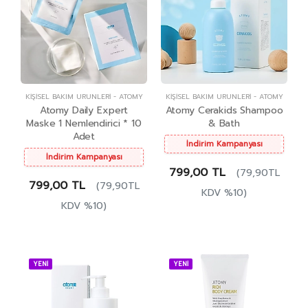
KIŞISEL BAKIM ÜRÜNLERI
-
ATOMY
KIŞISEL BAKIM ÜRÜNLERI
-
ATOMY
Atomy Daily Expert
Atomy Cerakids Shampoo
Maske 1 Nemlendirici * 10
& Bath
Adet
İndirim Kampanyası
İndirim Kampanyası
799,00 TL
(79,90TL
799,00 TL
(79,90TL
KDV %10)
KDV %10)
YENİ
YENİ