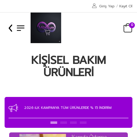
Giriş Yap
/
Kayıt Ol
0
KIŞISEL BAKIM
ÜRÜNLERI
MAĞAZAMIZA ÜYE OLAN MÜŞTERİLERİMİZE EKSTRA % 15
İNDİRİM KAMPANYASI 2026 DA BAŞLADI