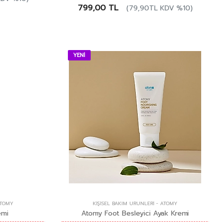
799,00 TL
(79,90TL KDV %10)
YENİ
TOMY
KIŞISEL BAKIM ÜRÜNLERI
-
ATOMY
emi
Atomy Foot Besleyici Ayak Kremi