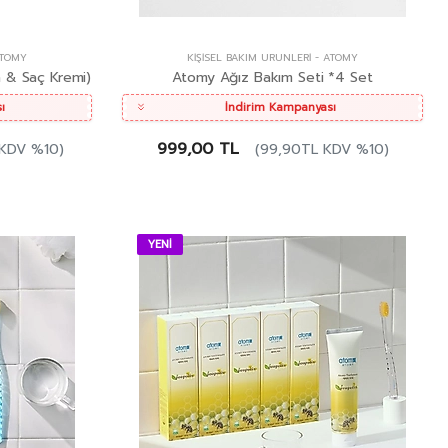
TOMY
KIŞISEL BAKIM ÜRÜNLERI
-
ATOMY
 & Saç Kremi)
Atomy Ağız Bakım Seti *4 Set
ı
İndirim Kampanyası
999,00 TL
 KDV %10)
(99,90TL KDV %10)
YENİ