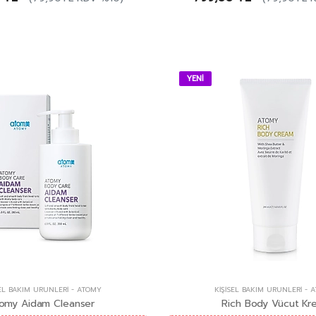
YENİ
SEL BAKIM ÜRÜNLERI
-
ATOMY
KIŞISEL BAKIM ÜRÜNLERI
-
A
omy Aidam Cleanser
Rich Body Vücut Kr