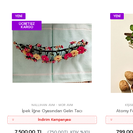
YENİ
YENİ
ÜCRETSİZ
KARGO
NALLIHAN AVM
-
MOR AVM
KIŞI
İpek İğne Oyasından Gelin Tacı
Atomy Fo
İndirim Kampanyası
7.500,00 TL
799,00
(750,00TL KDV %10)