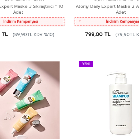
SEL BAKIM ÜRÜNLERI
-
ATOMY
KIŞISEL BAKIM ÜRÜNLERI
-
A
xpert Maske 3 Sıkılaştırıcı * 10
Atomy Daily Expert Maske 2 Ayd
Adet
Adet
İndirim Kampanyası
İndirim Kampanyas
 TL
799,00 TL
(89,90TL KDV %10)
(79,90TL 
YENİ