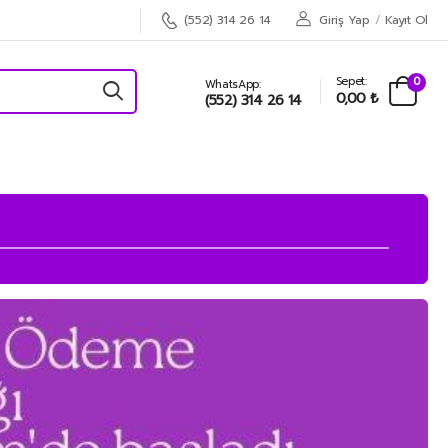
Giriş Yap
/
Kayıt Ol
(552) 314 26 14
Sepet:
0
WhatsApp:
0,00 ₺
(552) 314 26 14