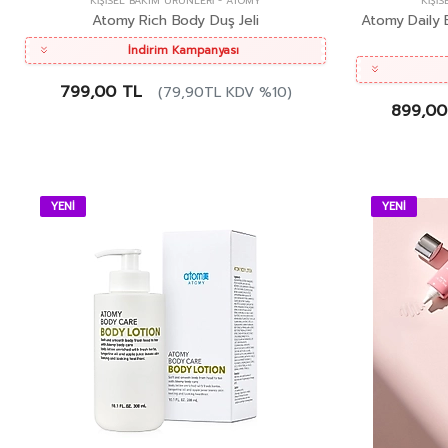
KIŞISEL BAKIM ÜRÜNLERI
-
ATOMY
KIŞI
Atomy Rich Body Duş Jeli
Atomy Daily E
İndirim Kampanyası
799,00 TL
(79,90TL KDV %10)
899,00
YENİ
YENİ