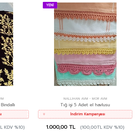
YENİ
VM
NALLIHAN AVM
-
MOR AVM
Bindallı
Tığ işi 5 Adet el havlusu
ı
İndirim Kampanyası
1.000,00 TL
TL KDV %10)
(100,00TL KDV %10)