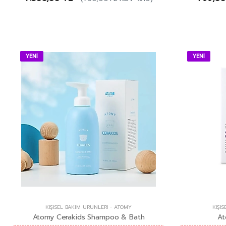
YENİ
YENİ
KIŞISEL BAKIM ÜRÜNLERI
-
ATOMY
KIŞI
Atomy Cerakids Shampoo & Bath
At