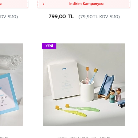
ı
İndirim Kampanyası
799,00 TL
KDV %10)
(79,90TL KDV %10)
YENİ