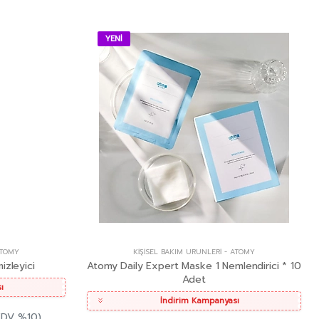
YENİ
TOMY
KIŞISEL BAKIM ÜRÜNLERI
-
ATOMY
izleyici
Atomy Daily Expert Maske 1 Nemlendirici * 10
Adet
ı
İndirim Kampanyası
KDV %10)