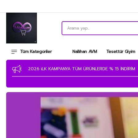
Tüm Kategoriler
Nallıhan AVM
Tesettür Giyim
MAĞAZAMIZA ÜYE OLAN MÜŞTERİLERİMİZE EKSTRA % 