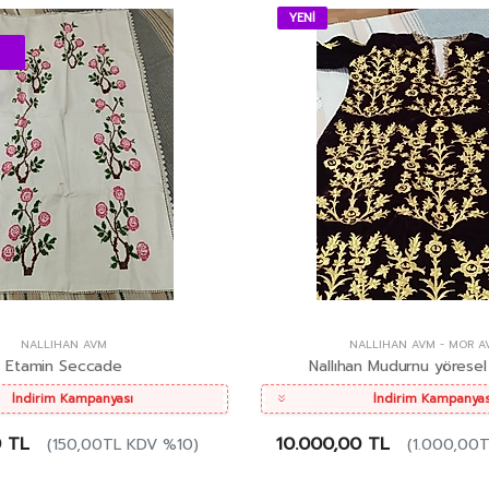
YENİ
NALLIHAN AVM
NALLIHAN AVM
-
MOR A
Etamin Seccade
Nallıhan Mudurnu yöresel 
İndirim Kampanyası
İndirim Kampanyas
0 TL
10.000,00 TL
(150,00TL KDV %10)
(1.000,00