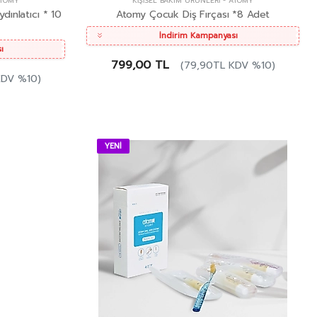
TOMY
KIŞISEL BAKIM ÜRÜNLERI
-
ATOMY
ınlatıcı * 10
Atomy Çocuk Diş Fırçası *8 Adet
İndirim Kampanyası
ı
799,00 TL
(79,90TL KDV %10)
KDV %10)
YENİ