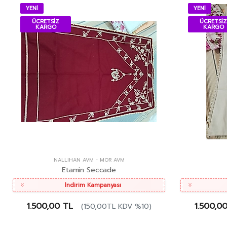
YENİ
YENİ
ÜCRETSİZ
ÜCRETSİZ
KARGO
KARGO
NALLIHAN AVM
-
MOR AVM
Etamin Seccade
İndirim Kampanyası
1.500,00 TL
1.500,0
(150,00TL KDV %10)