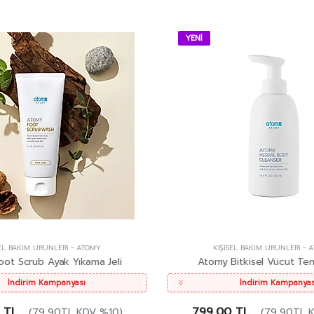
YENİ
SEL BAKIM ÜRÜNLERI
-
ATOMY
KIŞISEL BAKIM ÜRÜNLERI
-
A
ot Scrub Ayak Yıkama Jeli
Atomy Bitkisel Vücut Tem
İndirim Kampanyası
İndirim Kampanyas
 TL
799,00 TL
(79,90TL KDV %10)
(79,90TL 