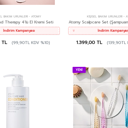
SEL BAKIM ÜRÜNLERI
-
ATOMY
KIŞISEL BAKIM ÜRÜNLERI
-
A
 Therapy 4'lü El Kremi Seti
Atomy Scalpcare Set (Şampuan
İndirim Kampanyası
İndirim Kampanyas
 TL
1.399,00 TL
(99,90TL KDV %10)
(139,90TL
YENİ