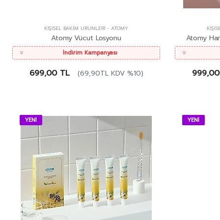
KIŞISEL BAKIM ÜRÜNLERI
-
ATOMY
KIŞI
Atomy Vücut Losyonu
Atomy Hand
İndirim Kampanyası
699,00 TL
999,00
(69,90TL KDV %10)
YENİ
YENİ