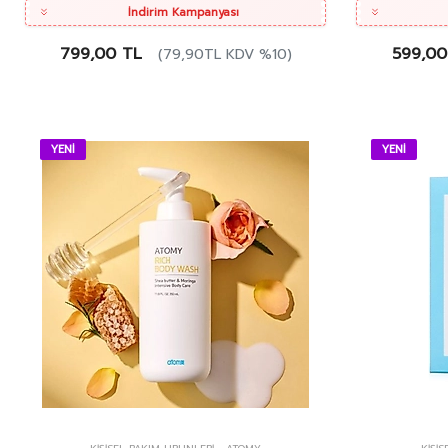
İndirim Kampanyası
799,00 TL
599,00
(79,90TL KDV %10)
YENİ
YENİ