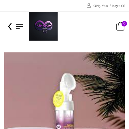
Giriş Yap
/
Kayıt Ol
0