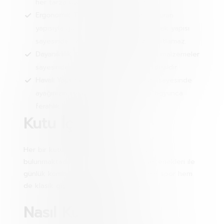
her tarza uygun seçenekler sunar.
Ergonomik Tasarım:
Ayağınıza tam oturan
yapısıyla gün boyu rahatlık sunar. Esnek yapısı
sayesinde hareket özgürlüğünüzü kısıtlamaz.
Dayanıklılık:
Kaliteli dikiş teknikleri ve malzemeler
sayesinde uzun süreli kullanım için idealdir.
Havalı Yapı:
Nefes alabilen özellikleri sayesinde
ayağınızın terlemesini önler ve gün boyunca
ferahlık hissi sağlar.
Kutu İçeriği:
Her bir kutuda toplamda 6 adet çorap
bulunmaktadır. Farklı renk ve desen seçenekleri ile
günlük kombinlerinizi zenginleştirir. Hem spor hem
de klasik giyim tarzlarıyla uyum sağlar.
Nasıl Kullanılır?