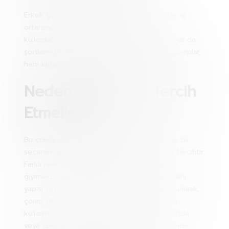
Erkek Çorap Kutulu 6 Adet, günlük yaşamda, iş
ortamında veya özel davetlerde rahatlıkla
kullanılabilir. Şıklığınızı artırmak için pantolon ya da
şortlarınızın altına rahatlıkla giyeceğiniz bu çoraplar,
hem kullanım kolaylığı hem de rahatlık sunar.
Neden Bu Ürünü Tercih
Etmelisiniz?
Bu çorap seti, hem kaliteli hem de ekonomik bir
seçenek arayan erkekler için mükemmel bir tercihtir.
Farklı renk ve desen seçenekleri sayesinde
giyiminizi zenginleştirir. Aynı zamanda, dayanıklı
yapısı sayesinde uzun süre kullanım imkanı sunarak,
çorap değiştirme ihtiyacınızı azaltır. Geniş bir
kullanım alanına sahip olması, günlük hayatınızda
veya spor aktivitelerinizde rahatlığı beraberinde