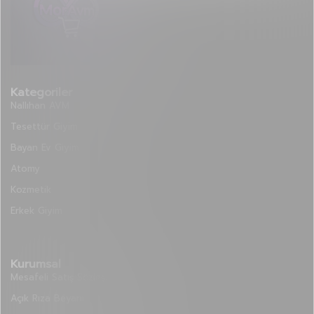
Kategoriler
Nallıhan AVM
Tesettür Giyim
Bayan Ev Giyim
Atomy
Kozmetik
Erkek Giyim
Kurumsal
Mesafeli Satış Sözleşmesi
Açık Rıza Beyanı