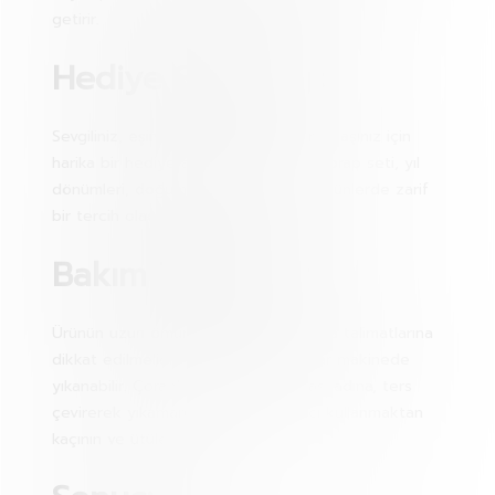
getirir.
Hediye Seçeneği:
Sevgiliniz, eşiniz, kardeşiniz veya arkadaşınız için
harika bir hediye alternatifi olan bu çorap seti, yıl
dönümleri, doğum günleri veya özel günlerde zarif
bir tercih olacaktır.
Bakım Talimatları:
Ürünün uzun ömürlü olması için yıkama talimatlarına
dikkat edilmelidir. 30 dereceye kadar makinede
yıkanabilir. Çorapların şeklini koruması adına, ters
çevirerek yıkamanız önerilir. Ağartıcı kullanmaktan
kaçının ve ütülemeyin.