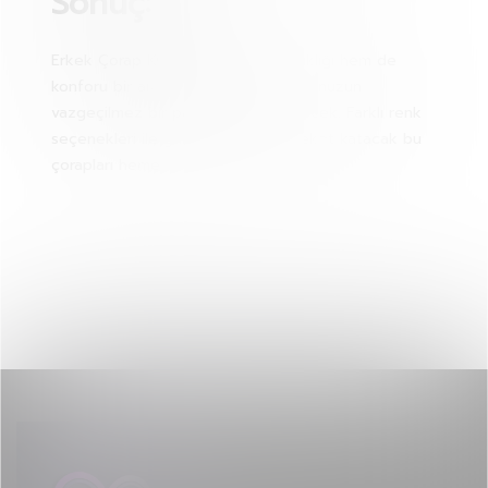
Sonuç:
Erkek Çorap Kutulu 6 Adet, hem şıklığı hem de
konforu bir arada sunarak, gardırobunuzun
vazgeçilmez bir parçası haline gelecek. Farklı renk
seçenekleri ile günlük stilinize hareket katacak bu
çorapları hemen edinin!