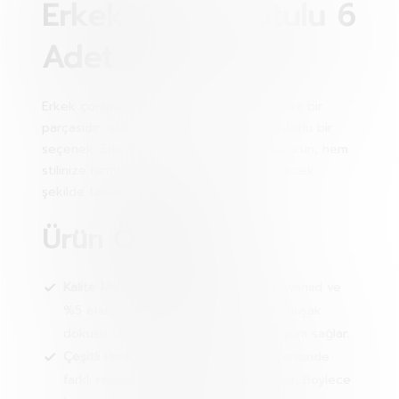
Erkek Çorap Kutulu 6
Adet
Erkek çorapları, günlük giyimin vazgeçilmez bir
parçasıdır. İşte size hem şık hem de konforlu bir
seçenek: Erkek Çorap Kutulu 6 Adet! Bu ürün, hem
stilinize hem de ihtiyaçlarınıza cevap verecek
şekilde tasarlanmıştır.
Ürün Özellikleri:
Kalite Malzeme:
%80 pamuk, %15 polyamid ve
%5 elastan karışımı ile üretilmiştir. Yumuşak
dokusu sayesinde cildinize tam bir uyum sağlar.
Çeşitli Renk Seçenekleri:
Her kutu içerisinde
farklı renklerde çoraplar bulunmaktadır. Böylece