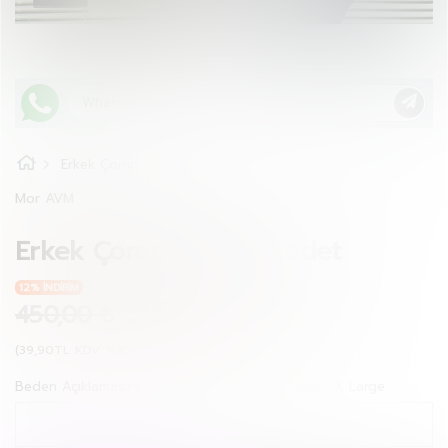
Erkek Çorap
Mor AVM
Erkek Çorap Kutulu 6 adet
12% İNDİRİM
399,00 ₺
450,00 ₺
(39,90TL KDV %10)
Beden Açıklamasını Giriniz Small, Medium, Large, X Large